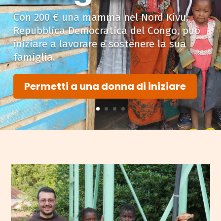
Con 200 € una mamma nel Nord Kivu,
Repubblica Democratica del Congo, può
iniziare a lavorare e sostenere la sua
famiglia.
Permetti a una donna di iniziare