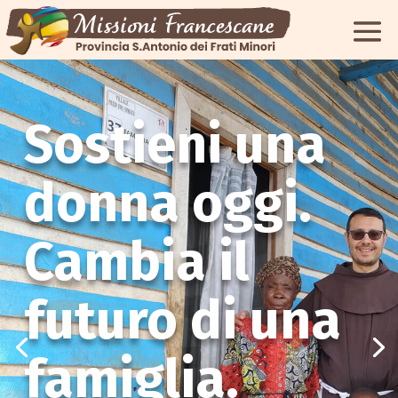
Sostieni una
donna oggi.
Cambia il
futuro di una
famiglia.