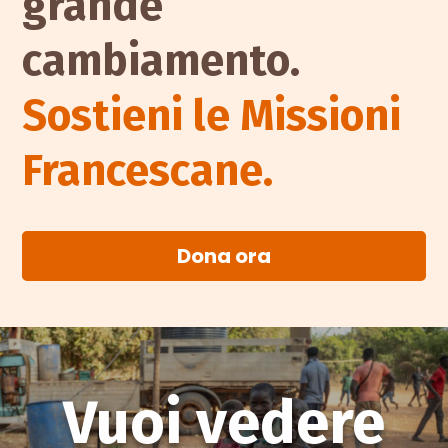
grande
cambiamento.
Sostieni le Missioni
Francescane.
Dona ora
Vuoi vedere