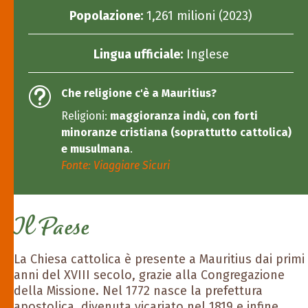
Popolazione:
1,261 milioni (2023)
Lingua ufficiale:
Inglese
t
Che religione c'è a Mauritius?
Religioni:
maggioranza indù, con forti
minoranze cristiana (soprattutto cattolica)
e musulmana
.
Fonte: Viaggiare Sicuri
Il Paese
La Chiesa cattolica è presente a Mauritius dai primi
anni del XVIII secolo, grazie alla Congregazione
della Missione. Nel 1772 nasce la prefettura
apostolica, divenuta vicariato nel 1819 e infine