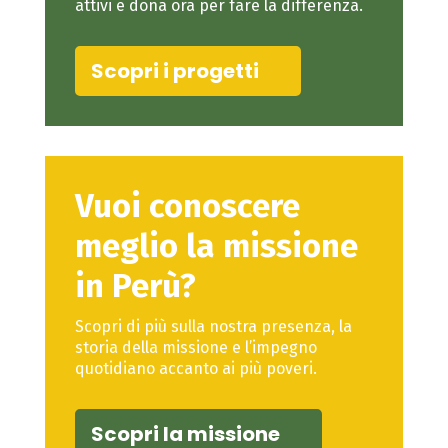
attivi e dona ora per fare la differenza.
Scopri i progetti
Vuoi conoscere
meglio la missione
in Perù?
Scopri di più sulla nostra presenza, la
storia della missione e l’impegno
quotidiano accanto ai più poveri.
Scopri la missione