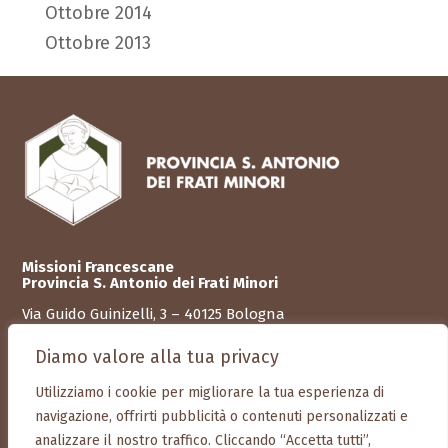
Ottobre 2014
Ottobre 2013
Missioni Francescane
Provincia S. Antonio dei Frati Minori
Via Guido Guinizelli, 3 – 40125
Bologna
C.F. 01098680372
Diamo valore alla tua privacy
Tel. +39 051 580 356
Utilizziamo i cookie per migliorare la tua esperienza di
Mob. + 39 351 934 57 09
navigazione, offrirti pubblicità o contenuti personalizzati e
info@missionifrancescane.it
analizzare il nostro traffico. Cliccando “Accetta tutti”,