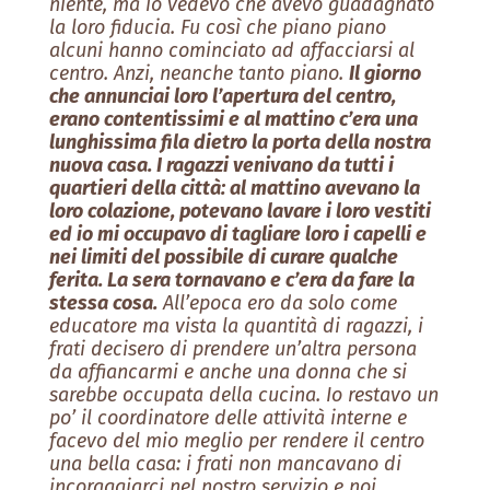
niente, ma io vedevo che avevo guadagnato
la loro fiducia. Fu così che piano piano
alcuni hanno cominciato ad affacciarsi al
centro. Anzi, neanche tanto piano.
Il giorno
che annunciai loro l’apertura del centro,
erano contentissimi e al mattino c’era una
lunghissima fila dietro la porta della nostra
nuova casa. I ragazzi venivano da tutti i
quartieri della città: al mattino avevano la
loro colazione, potevano lavare i loro vestiti
ed io mi occupavo di tagliare loro i capelli e
nei limiti del possibile di curare qualche
ferita. La sera tornavano e c’era da fare la
stessa cosa.
All’epoca ero da solo come
educatore ma vista la quantità di ragazzi, i
frati decisero di prendere un’altra persona
da affiancarmi e anche una donna che si
sarebbe occupata della cucina. Io restavo un
po’ il coordinatore delle attività interne e
facevo del mio meglio per rendere il centro
una bella casa: i frati non mancavano di
incoraggiarci nel nostro servizio e noi