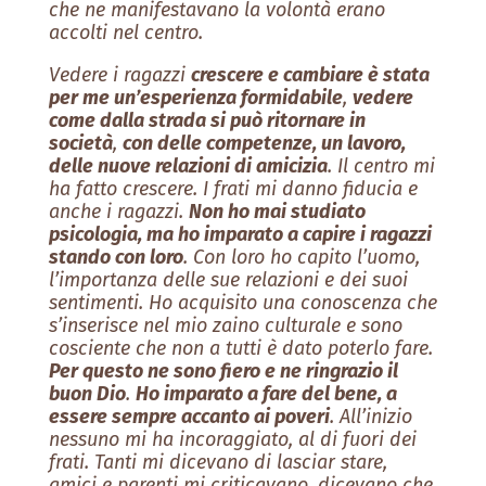
che ne manifestavano la volontà erano
accolti nel centro.
Vedere i ragazzi
crescere e cambiare è stata
per me un’esperienza formidabile
,
vedere
come dalla strada si può ritornare in
società
,
con delle competenze, un lavoro,
delle nuove relazioni di amicizia
. Il centro mi
ha fatto crescere. I frati mi danno fiducia e
anche i ragazzi.
Non ho mai studiato
psicologia, ma ho imparato a capire i ragazzi
stando con loro
. Con loro ho capito l’uomo,
l’importanza delle sue relazioni e dei suoi
sentimenti. Ho acquisito una conoscenza che
s’inserisce nel mio zaino culturale e sono
cosciente che non a tutti è dato poterlo fare.
Per questo ne sono fiero e ne ringrazio il
buon Dio
.
Ho imparato a fare del bene, a
essere sempre accanto ai poveri
. All’inizio
nessuno mi ha incoraggiato, al di fuori dei
frati. Tanti mi dicevano di lasciar stare,
amici e parenti mi criticavano, dicevano che