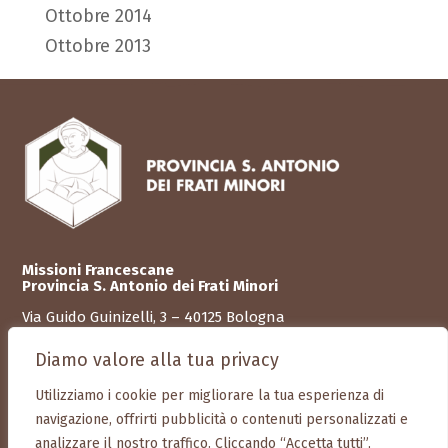
Ottobre 2014
Ottobre 2013
Missioni Francescane
Provincia S. Antonio dei Frati Minori
Via Guido Guinizelli, 3 – 40125
Bologna
C.F. 01098680372
Diamo valore alla tua privacy
Tel. +39 051 580 356
Utilizziamo i cookie per migliorare la tua esperienza di
Mob. + 39 351 934 57 09
navigazione, offrirti pubblicità o contenuti personalizzati e
info@missionifrancescane.it
analizzare il nostro traffico. Cliccando “Accetta tutti”,