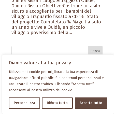
Guinea Bissau Luogo:Villaggio di Quidé,
Guinea Bissau Obiettivo:Costruire un asilo
sicuro e accogliente per i bambini del
villaggio Traguardo fissato:47.121 € Stato
del progetto: Completato % Magd ha solo
un anno e vive a Quidé, un piccolo
villaggio poverissimo della...
Diamo valore alla tua privacy
Rubriche
Utilizziamo i cookie per migliorare la tua esperienza di
navigazione, offrirti pubblicità o contenuti personalizzati e
Accoglienza e inclusione
analizzare il nostro traffico. Cliccando “Accetta tutti”,
Giornate missionarie
acconsenti al nostro utilizzo dei cookie.
In ricordo…
Lettere
Personalizza
Rifiuta tutto
Accetta tutto
Mercatini missionari